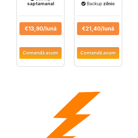
saptamanal
Backup
zilnic
€13,90
/lună
€21,40
/lună
Comandă acum
Comandă acum