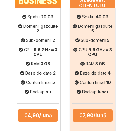
BUSINESS
ALEGEREA
CLIENTULUI
Spatiu
20 GB
Spatiu
40 GB
Domenii gazduite
Domenii gazduite
2
5
Sub-domenii
2
Sub-domenii
5
CPU
9.6 GHz = 3
CPU
9.6 GHz = 3
CPU
CPU
RAM
3 GB
RAM
3 GB
Baze de date
2
Baze de date
4
Conturi Email
5
Conturi Email
10
Backup
nu
Backup
lunar
€4,90
/lună
€7,90
/lună