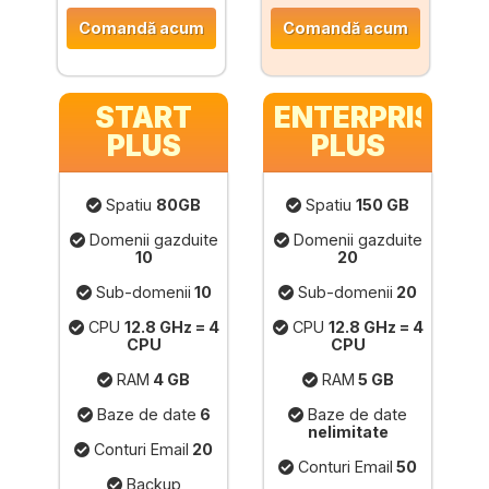
Comandă acum
Comandă acum
START
ENTERPRISE
PLUS
PLUS
Spatiu
80GB
Spatiu
150 GB
Domenii gazduite
Domenii gazduite
10
20
Sub-domenii
10
Sub-domenii
20
CPU
12.8 GHz = 4
CPU
12.8 GHz = 4
CPU
CPU
RAM
4 GB
RAM
5 GB
Baze de date
6
Baze de date
nelimitate
Conturi Email
20
Conturi Email
50
Backup